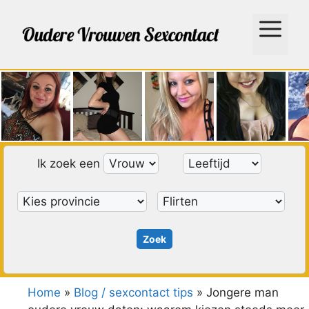
Ga
naar
Menu
de
inhoud
Ik zoek een
Home
»
Blog / sexcontact tips
»
Jongere man