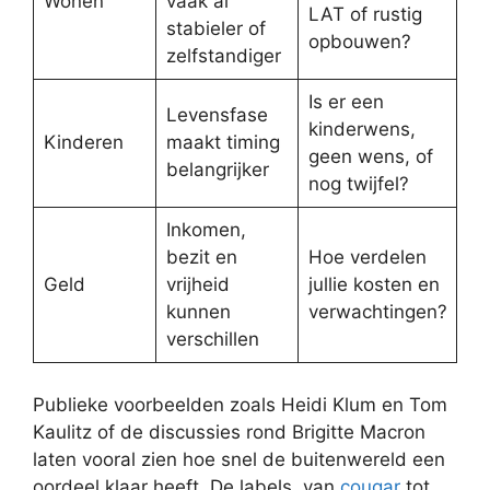
Wonen
vaak al
LAT of rustig
stabieler of
opbouwen?
zelfstandiger
Is er een
Levensfase
kinderwens,
Kinderen
maakt timing
geen wens, of
belangrijker
nog twijfel?
Inkomen,
bezit en
Hoe verdelen
Geld
vrijheid
jullie kosten en
kunnen
verwachtingen?
verschillen
Publieke voorbeelden zoals Heidi Klum en Tom
Kaulitz of de discussies rond Brigitte Macron
laten vooral zien hoe snel de buitenwereld een
oordeel klaar heeft. De labels, van
cougar
tot