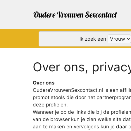
Ga
naar
de
inhoud
Ik zoek een
Over ons, privac
Over ons
OudereVrouwenSexcontact.nl is een affilia
promotietools die door het partnerprogr
deze profielen.
Wanneer je op de links die bij de profie
van de browser kun je zien welke site dat 
aan te maken en vervolgens kun je daar c