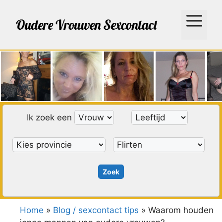
Ga
naar
Menu
de
inhoud
Ik zoek een
Home
»
Blog / sexcontact tips
»
Waarom houden