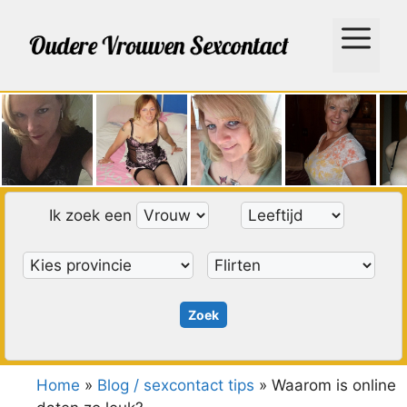
Ga
naar
Menu
de
inhoud
Ik zoek een
Home
»
Blog / sexcontact tips
»
Waarom is online